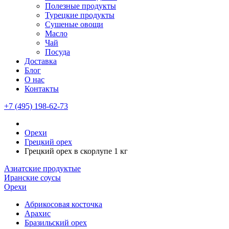
Полезные продукты
Турецкие продукты
Сушеные овощи
Масло
Чай
Посуда
Доставка
Блог
О нас
Контакты
+7 (495) 198-62-73
Орехи
Грецкий орех
Грецкий орех в скорлупе 1 кг
Азиатские продуктые
Иранские соусы
Орехи
Абрикосовая косточка
Арахис
Бразильский орех