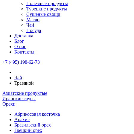
Полезные продукты
Турецкие продукты
Сушеные овощи
Масло
Чай
Посуда
Доставка
Блог
О нас
Контакты
+7 (495) 198-62-73
Чай
Травяной
Азиатские продуктые
Иранские соусы
Орехи
Абрикосовая косточка
Арахис
Бразильский орех
Грецкий орех