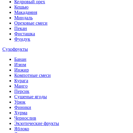
Кедровый орех
Кешью
Макадамия
Миндаль
Ореховые смеси
Пекан
Фисташка
Фундук
Сухофрукты
Банан
Изюм
Инжир
Компотные смеси
Курага
Манго
Персик
Сушеные ягоды
Урюк
Финики
Хурма
Чернослив
Экзотические фрукты
Яблоко