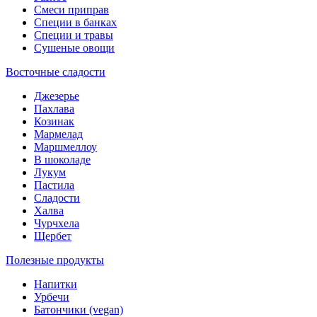
Смеси приправ
Специи в банках
Специи и травы
Сушеные овощи
Восточные сладости
Джезерье
Пахлава
Козинак
Мармелад
Маршмеллоу
В шоколаде
Лукум
Пастила
Сладости
Халва
Чурчхела
Щербет
Полезные продукты
Напитки
Урбечи
Батончики (vegan)