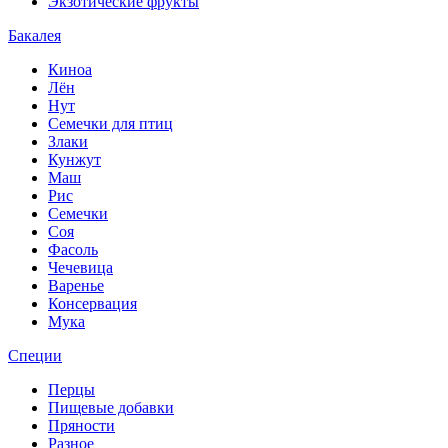
Экзотические фрукты
Бакалея
Киноа
Лён
Нут
Семечки для птиц
Злаки
Кунжут
Маш
Рис
Семечки
Соя
Фасоль
Чечевица
Варенье
Консервация
Мука
Специи
Перцы
Пищевые добавки
Пряности
Разное