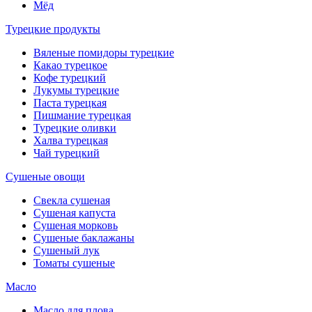
Мёд
Турецкие продукты
Вяленые помидоры турецкие
Какао турецкое
Кофе турецкий
Лукумы турецкие
Паста турецкая
Пишмание турецкая
Турецкие оливки
Халва турецкая
Чай турецкий
Сушеные овощи
Свекла сушеная
Сушеная капуста
Сушеная морковь
Сушеные баклажаны
Сушеный лук
Томаты сушеные
Масло
Масло для плова