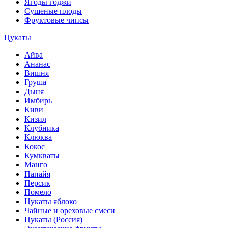
Ягоды годжи
Сушеные плоды
Фруктовые чипсы
Цукаты
Айва
Ананас
Вишня
Груша
Дыня
Имбирь
Киви
Кизил
Клубника
Клюква
Кокос
Кумкваты
Манго
Папайя
Персик
Помело
Цукаты яблоко
Чайные и ореховые смеси
Цукаты (Россия)