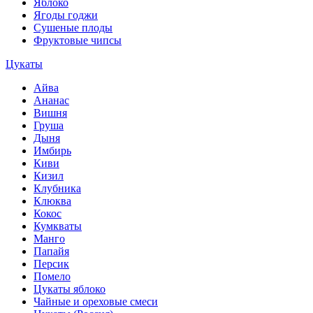
Яблоко
Ягоды годжи
Сушеные плоды
Фруктовые чипсы
Цукаты
Айва
Ананас
Вишня
Груша
Дыня
Имбирь
Киви
Кизил
Клубника
Клюква
Кокос
Кумкваты
Манго
Папайя
Персик
Помело
Цукаты яблоко
Чайные и ореховые смеси