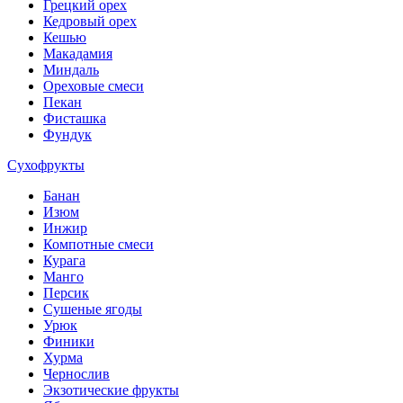
Грецкий орех
Кедровый орех
Кешью
Макадамия
Миндаль
Ореховые смеси
Пекан
Фисташка
Фундук
Сухофрукты
Банан
Изюм
Инжир
Компотные смеси
Курага
Манго
Персик
Сушеные ягоды
Урюк
Финики
Хурма
Чернослив
Экзотические фрукты