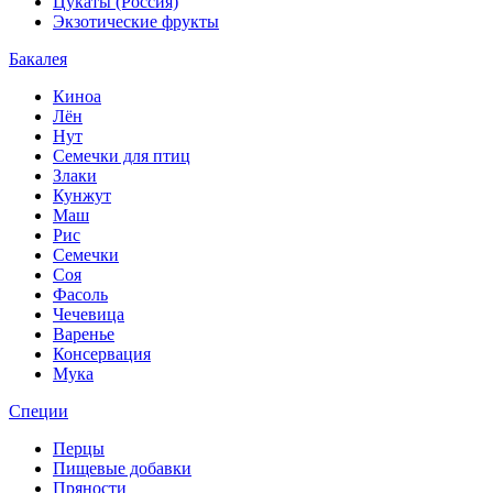
Цукаты (Россия)
Экзотические фрукты
Бакалея
Киноа
Лён
Нут
Семечки для птиц
Злаки
Кунжут
Маш
Рис
Семечки
Соя
Фасоль
Чечевица
Варенье
Консервация
Мука
Специи
Перцы
Пищевые добавки
Пряности