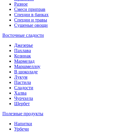
Разное
Смеси приправ
Специи в банках
Специи и травы
Сушеные овощи
Восточные сладости
Джезерье
Пахлава
Козинак
Мармелад
Маршмеллоу
В шоколаде
Лукум
Пастила
Сладости
Халва
Чурчхела
Щербет
Полезные продукты
Напитки
Урбечи