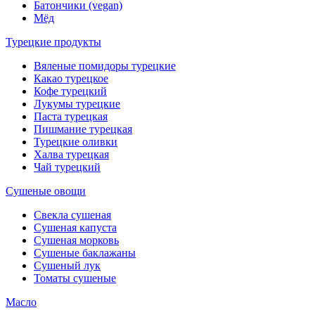
Батончики (vegan)
Мёд
Турецкие продукты
Вяленые помидоры турецкие
Какао турецкое
Кофе турецкий
Лукумы турецкие
Паста турецкая
Пишмание турецкая
Турецкие оливки
Халва турецкая
Чай турецкий
Сушеные овощи
Свекла сушеная
Сушеная капуста
Сушеная морковь
Сушеные баклажаны
Сушеный лук
Томаты сушеные
Масло