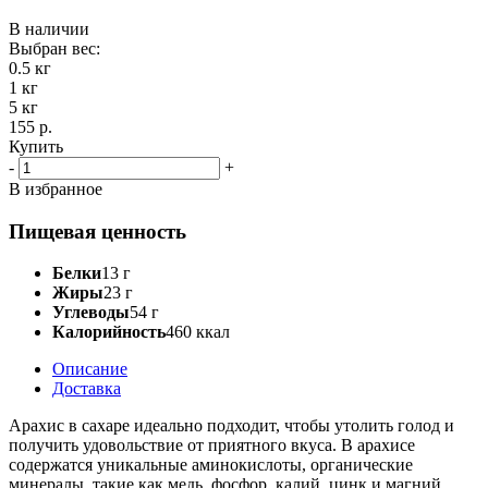
В наличии
Выбран вес:
0.5 кг
1 кг
5 кг
155 р.
Купить
-
+
В избранное
Пищевая ценность
Белки
13 г
Жиры
23 г
Углеводы
54 г
Калорийность
460 ккал
Описание
Доставка
Арахис в сахаре идеально подходит, чтобы утолить голод и
получить удовольствие от приятного вкуса. В арахисе
содержатся уникальные аминокислоты, органические
минералы, такие как медь, фосфор, калий, цинк и магний,