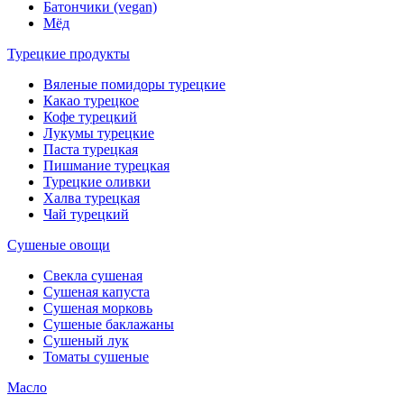
Батончики (vegan)
Мёд
Турецкие продукты
Вяленые помидоры турецкие
Какао турецкое
Кофе турецкий
Лукумы турецкие
Паста турецкая
Пишмание турецкая
Турецкие оливки
Халва турецкая
Чай турецкий
Сушеные овощи
Свекла сушеная
Сушеная капуста
Сушеная морковь
Сушеные баклажаны
Сушеный лук
Томаты сушеные
Масло