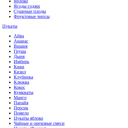
Яблоко
Ягоды годжи
Сушеные плоды
Фруктовые чипсы
Цукаты
Айва
Ананас
Вишня
Груша
Дыня
Имбирь
Киви
Кизил
Клубника
Клюква
Кокос
Кумкваты
Манго
Папайя
Персик
Помело
Цукаты яблоко
Чайные и ореховые смеси