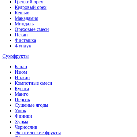
Грецкий орех
Кедровый орех
Кешью
Макадамия
Миндаль
Ореховые смеси
Пекан
Фисташка
Фундук
Сухофрукты
Банан
Изюм
Инжир
Компотные смеси
Курага
Манго
Персик
Сушеные ягоды
Урюк
Финики
Хурма
Чернослив
Экзотические фрукты