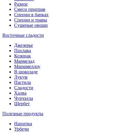
Разное
Смеси приправ
Специи в банках
Специи и травы
Сушеные овощи
Восточные сладости
Джезерье
Пахлава
Козинак
Мармелад
Маршмеллоу
В шоколаде
Лукум
Пастила
Сладости
Халва
Чурчхела
Щербет
Полезные продукты
Напитки
Урбечи