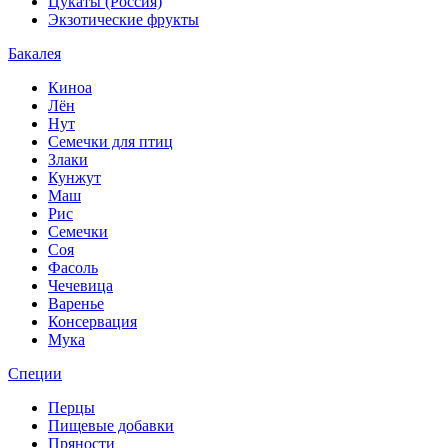
Цукаты (Россия)
Экзотические фрукты
Бакалея
Киноа
Лён
Нут
Семечки для птиц
Злаки
Кунжут
Маш
Рис
Семечки
Соя
Фасоль
Чечевица
Варенье
Консервация
Мука
Специи
Перцы
Пищевые добавки
Пряности