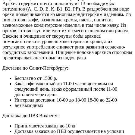
Арахис содержит почти половину из 13 необходимых
витаминов (А, С, D, Е, К, В1, В2, РР). В раздробленном виде
орехи подмешиваются ко многим кондитерским изделиям. Из
них готовят кофе, различные кремы, пасты, напитки,
всевозможные кондитерские изделия, в том числе халву. Из
орехов готовят суп или едят их в смеси с пшеном или рисом.
Свежие и очищеные от скорлупы бобы арахиса
помогают
снизить уровень
холестерина
в крови, а их
регулярное употребление снижает риск развития сердечно-
сосудистых заболеваний. Пищевые волокна арахиса способны
предотвращать некоторые из видов рака.
Доставка по Санкт-Петербургу:
Бесплатно от 1500 р.
Заказ оформленный до 11-00 часов доставим на
следующий день, заказ оформленный после 11-00
доставим через день.
Интервал доставки:
10-00 до 18-00
18-00 до 22-00
Без выходных
Доставка до ПВЗ Boxberry:
Принимаются заказы до 10 кг
Доставка заказов до ПВЗ осуществляется на условии