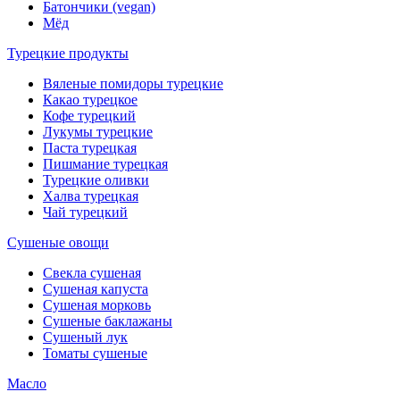
Батончики (vegan)
Мёд
Турецкие продукты
Вяленые помидоры турецкие
Какао турецкое
Кофе турецкий
Лукумы турецкие
Паста турецкая
Пишмание турецкая
Турецкие оливки
Халва турецкая
Чай турецкий
Сушеные овощи
Свекла сушеная
Сушеная капуста
Сушеная морковь
Сушеные баклажаны
Сушеный лук
Томаты сушеные
Масло