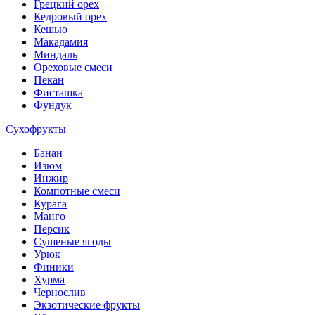
Грецкий орех
Кедровый орех
Кешью
Макадамия
Миндаль
Ореховые смеси
Пекан
Фисташка
Фундук
Сухофрукты
Банан
Изюм
Инжир
Компотные смеси
Курага
Манго
Персик
Сушеные ягоды
Урюк
Финики
Хурма
Чернослив
Экзотические фрукты