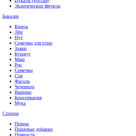
Цукаты (Россия)
Экзотические фрукты
Бакалея
Киноа
Лён
Нут
Семечки для птиц
Злаки
Кунжут
Маш
Рис
Семечки
Соя
Фасоль
Чечевица
Варенье
Консервация
Мука
Специи
Перцы
Пищевые добавки
Пряности