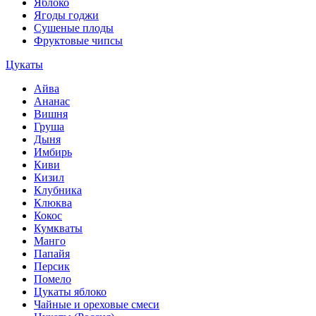
Яблоко
Ягоды годжи
Сушеные плоды
Фруктовые чипсы
Цукаты
Айва
Ананас
Вишня
Груша
Дыня
Имбирь
Киви
Кизил
Клубника
Клюква
Кокос
Кумкваты
Манго
Папайя
Персик
Помело
Цукаты яблоко
Чайные и ореховые смеси