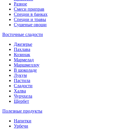
Разное
Смеси приправ
Специи в банках
Специи и травы
Сушеные овощи
Восточные сладости
Джезерье
Пахлава
Козинак
Мармелад
Маршмеллоу
В шоколаде
Лукум
Пастила
Сладости
Халва
Чурчхела
Щербет
Полезные продукты
Напитки
Урбечи